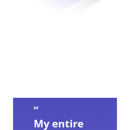
“
My entire